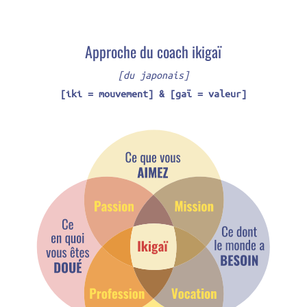
Approche du coach ikigaï
[du japonais]
[iki = mouvement] & [gaï = valeur]