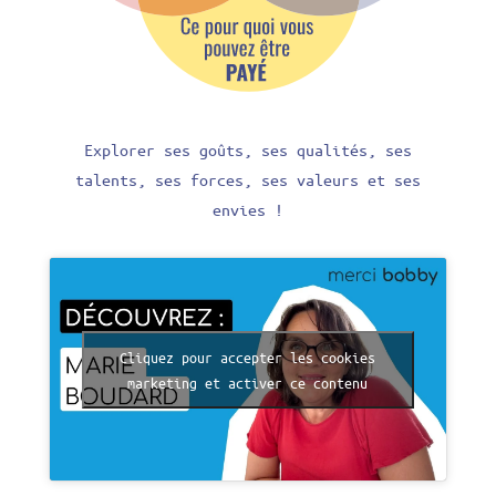
Explorer ses g
oûts, ses q
ualités, ses
talents, ses f
orces, ses valeurs
et ses
envies !
Cliquez pour accepter les cookies
marketing et activer ce contenu