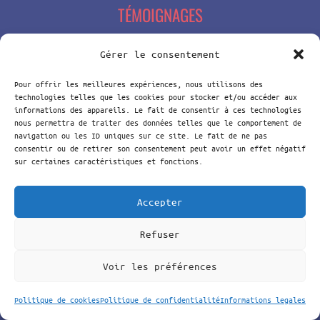
TÉMOIGNAGES
Gérer le consentement
Anne C.
Pour offrir les meilleures expériences, nous utilisons des
technologies telles que les cookies pour stocker et/ou accéder aux
Une formatrice passionnante, passionnée,
informations des appareils. Le fait de consentir à ces technologies
nous permettra de traiter des données telles que le comportement de
investie et qui a su capter l’attention des
navigation ou les ID uniques sur ce site. Le fait de ne pas
élèves et les amener à prendre conscience des
consentir ou de retirer son consentement peut avoir un effet négatif
sur certaines caractéristiques et fonctions.
enjeux et objectifs d’avenir, ensemble.
Lire la suite
Accepter
Refuser
Voir les préférences
Voir tous les témoignages
Politique de cookies
Politique de confidentialité
Informations legales